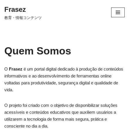
Frasez
コ
教育・情報コンテンツ
ン
テ
ン
ツ
Quem Somos
へ
ス
キ
O
Frasez
é um portal digital dedicado à produção de conteúdos
ッ
informativos e ao desenvolvimento de ferramentas online
プ
voltadas para produtividade, segurança digital e qualidade de
vida.
O projeto foi criado com o objetivo de disponibilizar soluções
acessíveis e conteúdos educativos que auxiliem usuários a
utilizarem a tecnologia de forma mais segura, prática e
consciente no dia a dia.